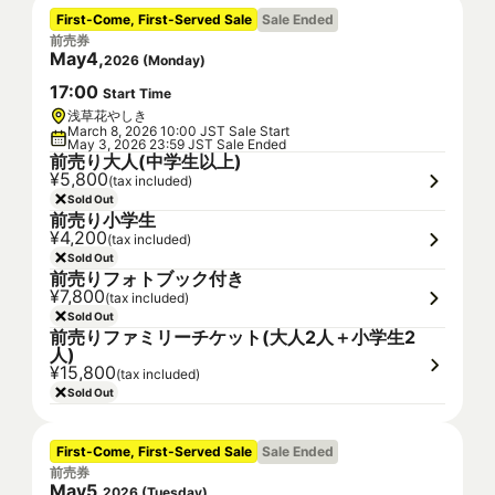
First-Come, First-Served Sale
Sale Ended
前売券
May
4
,
2026
(
Monday
)
17
:
00
Start Time
浅草花やしき
March 8, 2026 10:00 JST Sale Start
May 3, 2026 23:59 JST Sale Ended
前売り大人(中学生以上)
¥5,800
(tax included)
Sold Out
前売り小学生
¥4,200
(tax included)
Sold Out
前売りフォトブック付き
¥7,800
(tax included)
Sold Out
前売りファミリーチケット(大人2人＋小学生2
人)
¥15,800
(tax included)
Sold Out
First-Come, First-Served Sale
Sale Ended
前売券
May
5
,
2026
(
Tuesday
)