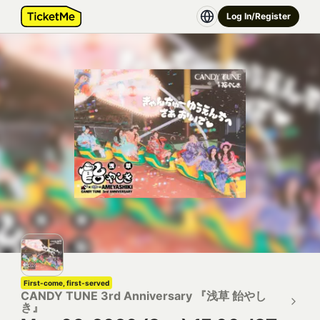
Log In/Register
First-come, first-served
CANDY TUNE 3rd Anniversary 『浅草 飴やし
き』