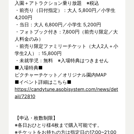
入園＋アトラクション乗り放題　※税込
・前売り（日付指定）：大人 5,800円／小学生 
4,200円
・当日：大人 6,800円／小学生 5,200円
・フォトブック付き：7,800円（前売り限定／大
人料金のみ）
・前売り限定ファミリーチケット（大人2人＋小
学生2人）：15,800円
・未就学児：無料　※入場特典はつきません
■入場特典■
ピクチャーチケット／オリジナル園内MAP
■イベント詳細はこちら■
https://candytune.asobisystem.com/news/det
ail/72810
【申込・枚数制限】
※各日おひとり様4枚まで購入可能です。
※チケットをお持ちの方は指定日の17:00~21:00