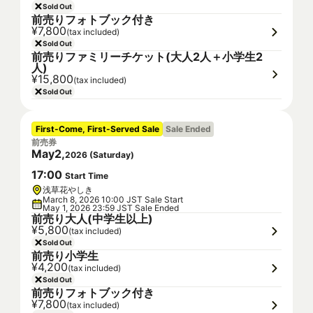
Sold Out
前売りフォトブック付き
¥7,800
(tax included)
Sold Out
前売りファミリーチケット(大人2人＋小学生2
人)
¥15,800
(tax included)
Sold Out
First-Come, First-Served Sale
Sale Ended
前売券
May
2
,
2026
(
Saturday
)
17
:
00
Start Time
浅草花やしき
March 8, 2026 10:00 JST Sale Start
May 1, 2026 23:59 JST Sale Ended
前売り大人(中学生以上)
¥5,800
(tax included)
Sold Out
前売り小学生
¥4,200
(tax included)
Sold Out
前売りフォトブック付き
¥7,800
(tax included)