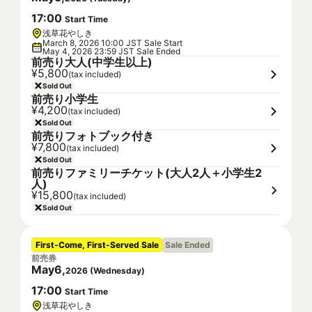
17
:
00
Start Time
浅草花やしき
March 8, 2026 10:00 JST Sale Start
May 4, 2026 23:59 JST Sale Ended
前売り大人(中学生以上)
¥5,800
(tax included)
Sold Out
前売り小学生
¥4,200
(tax included)
Sold Out
前売りフォトブック付き
¥7,800
(tax included)
Sold Out
前売りファミリーチケット(大人2人＋小学生2
人)
¥15,800
(tax included)
Sold Out
First-Come, First-Served Sale
Sale Ended
前売券
May
6
,
2026
(
Wednesday
)
17
:
00
Start Time
浅草花やしき