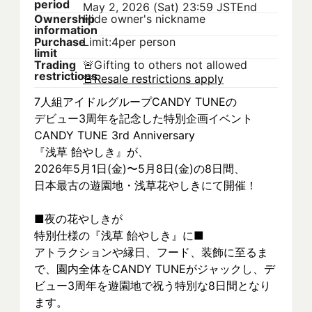
period
May 2, 2026 (Sat) 23:59 JST
End
Ownership
Hide owner's nickname
information
Purchase
Limit:4per person
limit
Trading
🚨
Gifting to others not allowed
restrictions
🚨
Resale restrictions apply
7人組アイドルグループCANDY TUNEの
デビュー3周年を記念した特別企画イベント
CANDY TUNE 3rd Anniversary
『浅草 飴やしき』が、
2026年5月1日(金)〜5月8日(金)の8日間、
日本最古の遊園地・浅草花やしきにて開催！
■夜の花やしきが
特別仕様の『浅草 飴やしき』に■
アトラクションや縁日、フード、装飾に至るま
で、園内全体をCANDY TUNEがジャックし、デ
ビュー3周年を遊園地で祝う特別な8日間となり
ます。