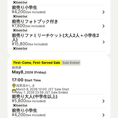
Sold Out
前売り小学生
¥4,200
(tax included)
Sold Out
前売りフォトブック付き
¥7,800
(tax included)
Sold Out
前売りファミリーチケット(大人2人＋小学生2
人)
¥15,800
(tax included)
Sold Out
First-Come, First-Served Sale
Sale Ended
前売券
May
8
,
2026
(
Friday
)
17
:
00
Start Time
浅草花やしき
March 8, 2026 10:00 JST Sale Start
May 7, 2026 23:59 JST Sale Ended
前売り大人(中学生以上)
¥5,800
(tax included)
Sold Out
前売り小学生
¥4,200
(tax included)