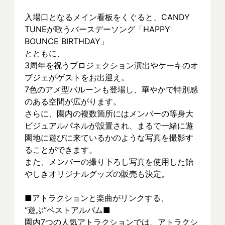
入場口となるメイン看板をくぐると、CANDY 
TUNEが歌うバースデーソング「HAPPY 
BOUNCE BIRTHDAY」
とともに、
3周年を祝うプロジェクション演出やケーキのオ
ブジェがゲストをお出迎え。
7色のアメ型バルーンも登場し、華やかで特別感
のある空間が広がります。
さらに、園内の複数箇所にはメンバーの等身大
ビジュアルパネルが設置され、まるで一緒に遊
園地に遊びに来ているかのような写真を撮影す
ることができます。
また、メンバーの撮り下ろし写真を使用した飴
やしきオリジナルグッズの販売も決定。
■アトラクションと楽曲がリンクする、
“遊ぶ”ベストアルバム■
園内7つの人気アトラクションでは、アトラクシ