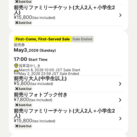
Sold Out
前売りファミリーチケット(大人2人＋小学生2
人)
¥15,800
(tax included)
Sold Out
First-Come, First-Served Sale
Sale Ended
前売券
May
3
,
2026
(
Sunday
)
17
:
00
Start Time
浅草花やしき
March 8, 2026 10:00 JST Sale Start
May 2, 2026 23:59 JST Sale Ended
前売り大人(中学生以上)
¥5,800
(tax included)
Sold Out
前売りフォトブック付き
¥7,800
(tax included)
Sold Out
前売りファミリーチケット(大人2人＋小学生2
人)
¥15,800
(tax included)
Sold Out