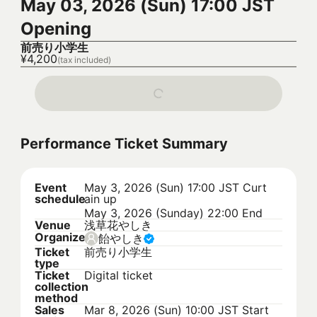
May 03, 2026 (Sun) 17:00 JST
Opening
前売り小学生
¥4,200
(tax included)
Performance Ticket Summary
Event
May 3, 2026 (Sun) 17:00 JST
Curt
schedule
ain up
May 3, 2026 (Sunday) 22:00 End
Venue
浅草花やしき
Organizer
飴やしき
Ticket
前売り小学生
type
Ticket
Digital ticket
collection
method
Sales
Mar 8, 2026 (Sun) 10:00 JST
Start