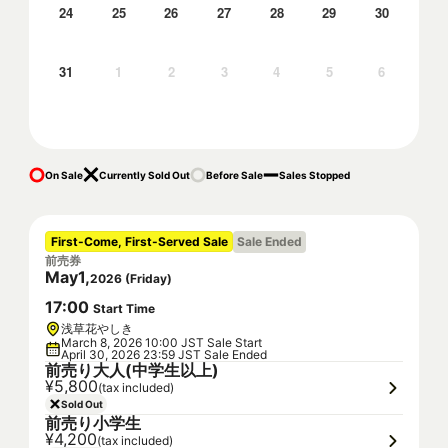
24
25
26
27
28
29
30
31
1
2
3
4
5
6
On Sale
Currently Sold Out
Before Sale
Sales Stopped
First-Come, First-Served Sale
Sale Ended
前売券
May
1
,
2026
(
Friday
)
17
:
00
Start Time
浅草花やしき
March 8, 2026 10:00 JST Sale Start
April 30, 2026 23:59 JST Sale Ended
前売り大人(中学生以上)
¥5,800
(tax included)
Sold Out
前売り小学生
¥4,200
(tax included)