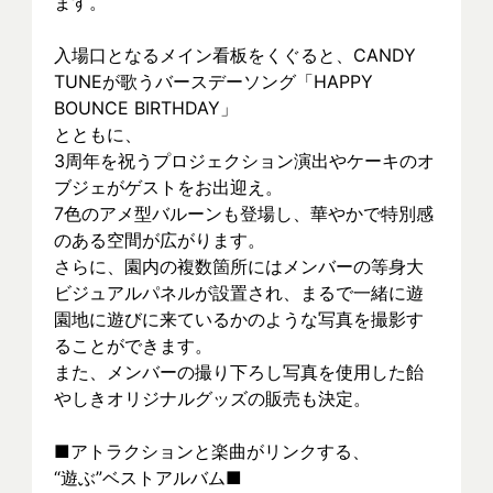
ます。
入場口となるメイン看板をくぐると、CANDY 
TUNEが歌うバースデーソング「HAPPY 
BOUNCE BIRTHDAY」
とともに、
3周年を祝うプロジェクション演出やケーキのオ
ブジェがゲストをお出迎え。
7色のアメ型バルーンも登場し、華やかで特別感
のある空間が広がります。
さらに、園内の複数箇所にはメンバーの等身大
ビジュアルパネルが設置され、まるで一緒に遊
園地に遊びに来ているかのような写真を撮影す
ることができます。
また、メンバーの撮り下ろし写真を使用した飴
やしきオリジナルグッズの販売も決定。
■アトラクションと楽曲がリンクする、
“遊ぶ”ベストアルバム■