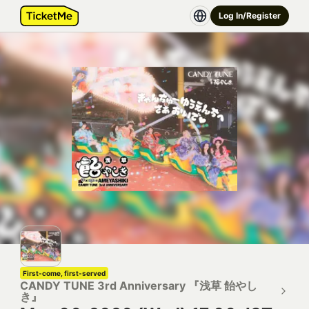
Log In/Register
First-come, first-served
CANDY TUNE 3rd Anniversary 『浅草 飴やし
き』