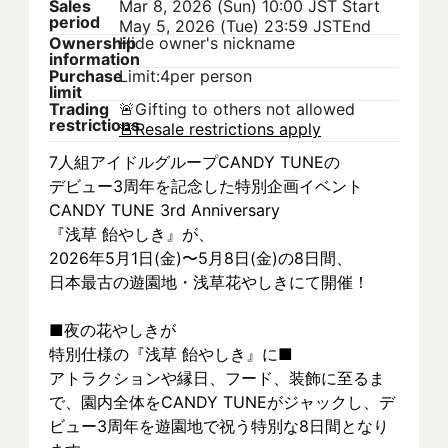
Sales
Mar 8, 2026 (Sun) 10:00 JST
Start
period
May 5, 2026 (Tue) 23:59 JST
End
Ownership
Hide owner's nickname
information
Purchase
Limit:4per person
limit
Trading
🚨
Gifting to others not allowed
restrictions
🚨
Resale restrictions apply
7人組アイドルグループCANDY TUNEの
デビュー3周年を記念した特別企画イベント
CANDY TUNE 3rd Anniversary
『浅草 飴やしき』が、
2026年5月1日(金)〜5月8日(金)の8日間、
日本最古の遊園地・浅草花やしきにて開催！
■夜の花やしきが
特別仕様の『浅草 飴やしき』に■
アトラクションや縁日、フード、装飾に至るま
で、園内全体をCANDY TUNEがジャックし、デ
ビュー3周年を遊園地で祝う特別な8日間となり