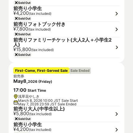
Sold Out
前売り小学生
¥4,200
(tax included)
Sold Out
前売りフォトブック付き
¥7,800
(tax included)
Sold Out
前売りファミリーチケット(大人2人＋小学生2
人)
¥15,800
(tax included)
Sold Out
First-Come, First-Served Sale
Sale Ended
前売券
May
8
,
2026
(
Friday
)
17
:
00
Start Time
浅草花やしき
March 8, 2026 10:00 JST Sale Start
May 7, 2026 23:59 JST Sale Ended
前売り大人(中学生以上)
¥5,800
(tax included)
Sold Out
前売り小学生
¥4,200
(tax included)