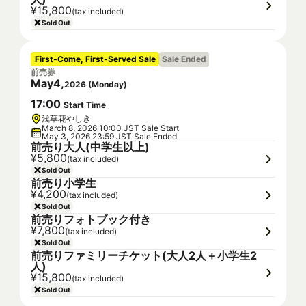
¥15,800
(tax included)
Sold Out
First-Come, First-Served Sale
Sale Ended
前売券
May
4
,
2026
(
Monday
)
17
:
00
Start Time
浅草花やしき
March 8, 2026 10:00 JST Sale Start
May 3, 2026 23:59 JST Sale Ended
前売り大人(中学生以上)
¥5,800
(tax included)
Sold Out
前売り小学生
¥4,200
(tax included)
Sold Out
前売りフォトブック付き
¥7,800
(tax included)
Sold Out
前売りファミリーチケット(大人2人＋小学生2
人)
¥15,800
(tax included)
Sold Out