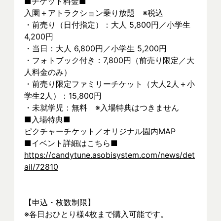
■チケット料金■
入園＋アトラクション乗り放題　※税込
・前売り（日付指定）：大人 5,800円／小学生 
4,200円
・当日：大人 6,800円／小学生 5,200円
・フォトブック付き：7,800円（前売り限定／大
人料金のみ）
・前売り限定ファミリーチケット（大人2人＋小
学生2人）：15,800円
・未就学児：無料　※入場特典はつきません
■入場特典■
ピクチャーチケット／オリジナル園内MAP
■イベント詳細はこちら■
https://candytune.asobisystem.com/news/det
ail/72810
【申込・枚数制限】
※各日おひとり様4枚まで購入可能です。