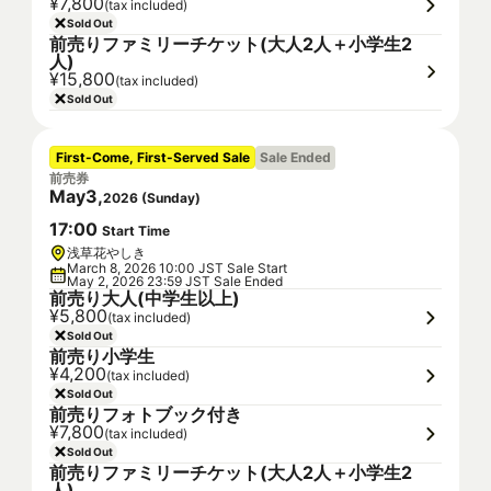
¥7,800
(tax included)
Sold Out
前売りファミリーチケット(大人2人＋小学生2
人)
¥15,800
(tax included)
Sold Out
First-Come, First-Served Sale
Sale Ended
前売券
May
3
,
2026
(
Sunday
)
17
:
00
Start Time
浅草花やしき
March 8, 2026 10:00 JST Sale Start
May 2, 2026 23:59 JST Sale Ended
前売り大人(中学生以上)
¥5,800
(tax included)
Sold Out
前売り小学生
¥4,200
(tax included)
Sold Out
前売りフォトブック付き
¥7,800
(tax included)
Sold Out
前売りファミリーチケット(大人2人＋小学生2
人)