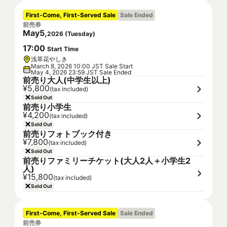
First-Come, First-Served Sale
Sale Ended
前売券
May
5
,
2026
(
Tuesday
)
17
:
00
Start Time
浅草花やしき
March 8, 2026 10:00 JST Sale Start
May 4, 2026 23:59 JST Sale Ended
前売り大人(中学生以上)
¥5,800
(tax included)
Sold Out
前売り小学生
¥4,200
(tax included)
Sold Out
前売りフォトブック付き
¥7,800
(tax included)
Sold Out
前売りファミリーチケット(大人2人＋小学生2
人)
¥15,800
(tax included)
Sold Out
First-Come, First-Served Sale
Sale Ended
前売券