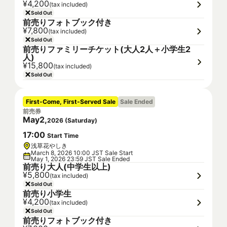
¥4,200
(tax included)
Sold Out
前売りフォトブック付き
¥7,800
(tax included)
Sold Out
前売りファミリーチケット(大人2人＋小学生2
人)
¥15,800
(tax included)
Sold Out
First-Come, First-Served Sale
Sale Ended
前売券
May
2
,
2026
(
Saturday
)
17
:
00
Start Time
浅草花やしき
March 8, 2026 10:00 JST Sale Start
May 1, 2026 23:59 JST Sale Ended
前売り大人(中学生以上)
¥5,800
(tax included)
Sold Out
前売り小学生
¥4,200
(tax included)
Sold Out
前売りフォトブック付き