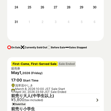
24
25
26
27
28
29
30
31
1
2
3
4
5
6
On Sale
Currently Sold Out
Before Sale
Sales Stopped
First-Come, First-Served Sale
Sale Ended
前売券
May
1
,
2026
(
Friday
)
17
:
00
Start Time
浅草花やしき
March 8, 2026 10:00 JST Sale Start
April 30, 2026 23:59 JST Sale Ended
前売り大人(中学生以上)
¥5,800
(tax included)
Sold Out
前売り小学生