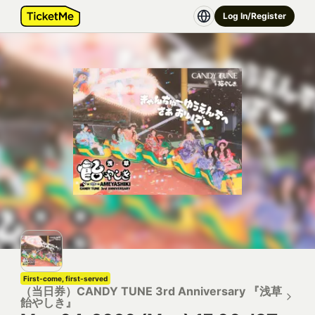
Log In/Register
First-come, first-served
（当日券）CANDY TUNE 3rd Anniversary 『浅草
飴やしき』