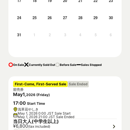
17
18
19
20
21
22
23
24
25
26
27
28
29
30
31
1
2
3
4
5
6
On Sale
Currently Sold Out
Before Sale
Sales Stopped
First-Come, First-Served Sale
Sale Ended
前売券
May
1
,
2026
(
Friday
)
17
:
00
Start Time
浅草花やしき
May 1, 2026 0:00 JST Sale Start
May 1, 2026 21:00 JST Sale Ended
当日大人(中学生以上)
¥6,800
(tax included)