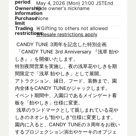
period
May 4, 2026 (Mon) 21:00 JST
End
Ownership
Hide owner's nickname
information
Purchase
None
limit
Trading
🚨
Gifting to others not allowed
restrictions
🚨
Resale restrictions apply
 CANDY TUNE 3周年を記念した特別企画
 「CANDY TUNE 3rd Anniversary 『浅草 飴や
しき』」を開催いたします。
特別夜間営業を実施し、夜の浅草花やしきを期
間限定で「浅草 飴やしき」として展開。
アトラクション、縁日、フード、装飾まで、園
内全体をCANDY TUNEがジャックします。
イベント期間中、入園口であるメインゲート看
板を「飴やしき」仕様に変更。
 浅草のランドマークとして親しまれている花や
しきのネオンも“飴やしき”仕様に変更します。
園内に入ると、CANDY TUNEの３周年をお祝い
するプロジェクション演出やケーキのオブジェ