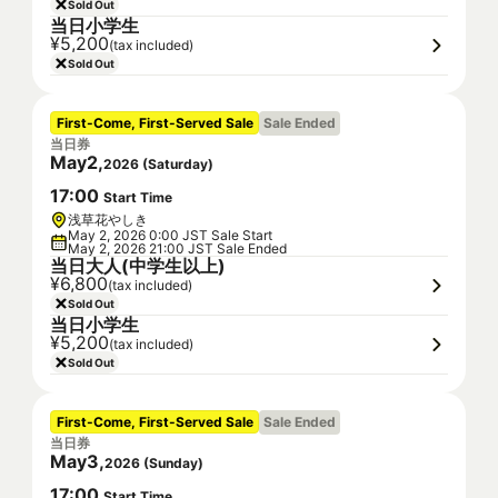
Sold Out
当日小学生
¥5,200
(tax included)
Sold Out
First-Come, First-Served Sale
Sale Ended
当日券
May
2
,
2026
(
Saturday
)
17
:
00
Start Time
浅草花やしき
May 2, 2026 0:00 JST Sale Start
May 2, 2026 21:00 JST Sale Ended
当日大人(中学生以上)
¥6,800
(tax included)
Sold Out
当日小学生
¥5,200
(tax included)
Sold Out
First-Come, First-Served Sale
Sale Ended
当日券
May
3
,
2026
(
Sunday
)
17
:
00
Start Time