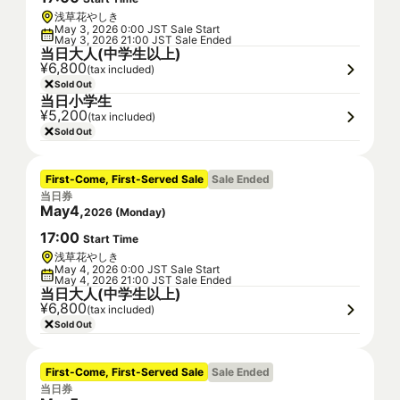
浅草花やしき
May 3, 2026 0:00 JST Sale Start
May 3, 2026 21:00 JST Sale Ended
当日大人(中学生以上)
¥6,800
(tax included)
Sold Out
当日小学生
¥5,200
(tax included)
Sold Out
First-Come, First-Served Sale
Sale Ended
当日券
May
4
,
2026
(
Monday
)
17
:
00
Start Time
浅草花やしき
May 4, 2026 0:00 JST Sale Start
May 4, 2026 21:00 JST Sale Ended
当日大人(中学生以上)
¥6,800
(tax included)
Sold Out
First-Come, First-Served Sale
Sale Ended
当日券