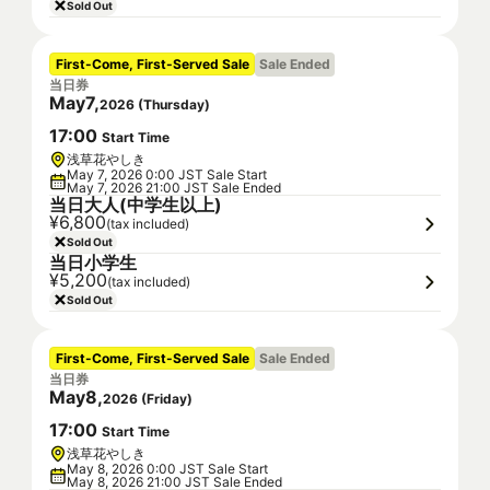
Sold Out
First-Come, First-Served Sale
Sale Ended
当日券
May
7
,
2026
(
Thursday
)
17
:
00
Start Time
浅草花やしき
May 7, 2026 0:00 JST Sale Start
May 7, 2026 21:00 JST Sale Ended
当日大人(中学生以上)
¥6,800
(tax included)
Sold Out
当日小学生
¥5,200
(tax included)
Sold Out
First-Come, First-Served Sale
Sale Ended
当日券
May
8
,
2026
(
Friday
)
17
:
00
Start Time
浅草花やしき
May 8, 2026 0:00 JST Sale Start
May 8, 2026 21:00 JST Sale Ended