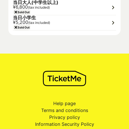
当日大人(中学生以上)
¥6,800
(tax included)
Sold Out
当日小学生
¥5,200
(tax included)
Sold Out
Help page
Terms and conditions
Privacy policy
Information Security Policy