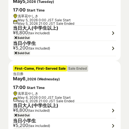
May
5
,
2026
(
Tuesday
)
17
:
00
Start Time
浅草花やしき
May 5, 2026 0:00 JST Sale Start
May 5, 2026 21:00 JST Sale Ended
当日大人(中学生以上)
¥6,800
(tax included)
Sold Out
当日小学生
¥5,200
(tax included)
Sold Out
First-Come, First-Served Sale
Sale Ended
当日券
May
6
,
2026
(
Wednesday
)
17
:
00
Start Time
浅草花やしき
May 6, 2026 0:00 JST Sale Start
May 6, 2026 21:00 JST Sale Ended
当日大人(中学生以上)
¥6,800
(tax included)
Sold Out
当日小学生
¥5,200
(tax included)