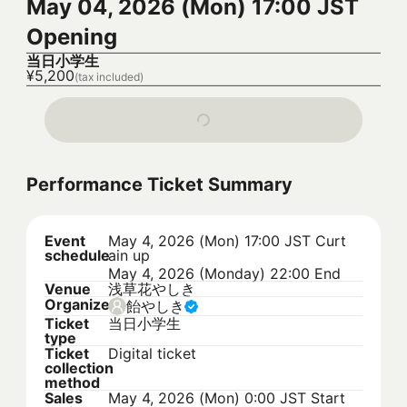
May 04, 2026 (Mon) 17:00 JST
Opening
当日小学生
¥5,200
(tax included)
Performance Ticket Summary
Event
May 4, 2026 (Mon) 17:00 JST
Curt
schedule
ain up
May 4, 2026 (Monday) 22:00 End
Venue
浅草花やしき
Organizer
飴やしき
Ticket
当日小学生
type
Ticket
Digital ticket
collection
method
Sales
May 4, 2026 (Mon) 0:00 JST
Start