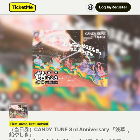
Log In/Register
First-come, first-served
（当日券）CANDY TUNE 3rd Anniversary 『浅草
飴やしき』