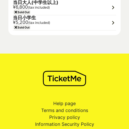
当日大人(中学生以上)
¥6,800
(tax included)
Sold Out
当日小学生
¥5,200
(tax included)
Sold Out
Help page
Terms and conditions
Privacy policy
Information Security Policy