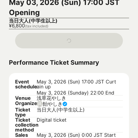
May 03, 2026 (Sun) 17:00 JST
Opening
当日大人(中学生以上)
¥6,800
(tax included)
Performance Ticket Summary
Event
May 3, 2026 (Sun) 17:00 JST
Curt
schedule
ain up
May 3, 2026 (Sunday) 22:00 End
Venue
浅草花やしき
Organizer
飴やしき
Ticket
当日大人(中学生以上)
type
Ticket
Digital ticket
collection
method
Sales
May 3, 2026 (Sun) 0:00 JST
Start