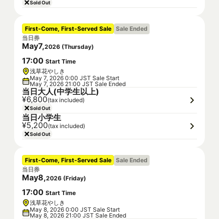
Sold Out
First-Come, First-Served Sale
Sale Ended
当日券
May
7
,
2026
(
Thursday
)
17
:
00
Start Time
浅草花やしき
May 7, 2026 0:00 JST Sale Start
May 7, 2026 21:00 JST Sale Ended
当日大人(中学生以上)
¥6,800
(tax included)
Sold Out
当日小学生
¥5,200
(tax included)
Sold Out
First-Come, First-Served Sale
Sale Ended
当日券
May
8
,
2026
(
Friday
)
17
:
00
Start Time
浅草花やしき
May 8, 2026 0:00 JST Sale Start
May 8, 2026 21:00 JST Sale Ended