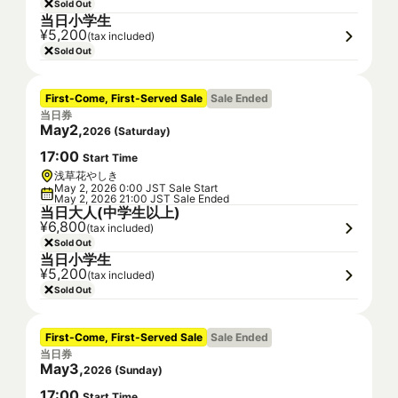
Sold Out
当日小学生
¥5,200
(tax included)
Sold Out
First-Come, First-Served Sale
Sale Ended
当日券
May
2
,
2026
(
Saturday
)
17
:
00
Start Time
浅草花やしき
May 2, 2026 0:00 JST Sale Start
May 2, 2026 21:00 JST Sale Ended
当日大人(中学生以上)
¥6,800
(tax included)
Sold Out
当日小学生
¥5,200
(tax included)
Sold Out
First-Come, First-Served Sale
Sale Ended
当日券
May
3
,
2026
(
Sunday
)
17
:
00
Start Time