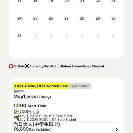
17
18
19
20
21
22
23
24
25
26
27
28
29
30
31
1
2
3
4
5
6
On Sale
Currently Sold Out
Before Sale
Sales Stopped
First-Come, First-Served Sale
Sale Ended
前売券
May
1
,
2026
(
Friday
)
17
:
00
Start Time
浅草花やしき
May 1, 2026 0:00 JST Sale Start
May 1, 2026 21:00 JST Sale Ended
当日大人(中学生以上)
¥6,800
(tax included)