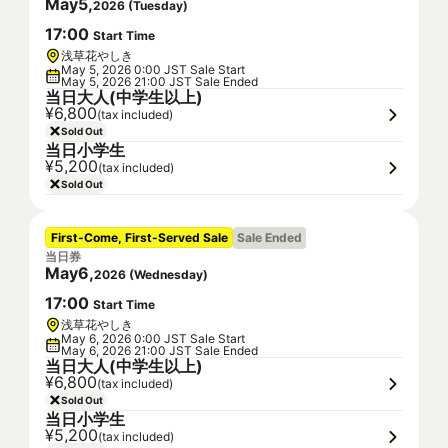
May
5
,
2026
(
Tuesday
)
17
:
00
Start Time
浅草花やしき
May 5, 2026 0:00 JST Sale Start
May 5, 2026 21:00 JST Sale Ended
当日大人(中学生以上)
¥6,800
(tax included)
Sold Out
当日小学生
¥5,200
(tax included)
Sold Out
First-Come, First-Served Sale
Sale Ended
当日券
May
6
,
2026
(
Wednesday
)
17
:
00
Start Time
浅草花やしき
May 6, 2026 0:00 JST Sale Start
May 6, 2026 21:00 JST Sale Ended
当日大人(中学生以上)
¥6,800
(tax included)
Sold Out
当日小学生
¥5,200
(tax included)