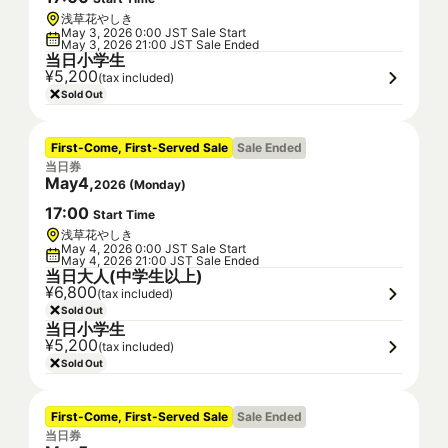
浅草花やしき
May 3, 2026 0:00 JST Sale Start
May 3, 2026 21:00 JST Sale Ended
当日小学生
¥5,200
(tax included)
Sold Out
First-Come, First-Served Sale
Sale Ended
当日券
May
4
,
2026
(
Monday
)
17
:
00
Start Time
浅草花やしき
May 4, 2026 0:00 JST Sale Start
May 4, 2026 21:00 JST Sale Ended
当日大人(中学生以上)
¥6,800
(tax included)
Sold Out
当日小学生
¥5,200
(tax included)
Sold Out
First-Come, First-Served Sale
Sale Ended
当日券