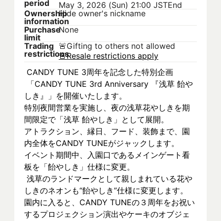
period
May 3, 2026 (Sun) 21:00 JST
End
Ownership
Hide owner's nickname
information
Purchase
None
limit
Trading
🚨
Gifting to others not allowed
restrictions
🚨
Resale restrictions apply
 CANDY TUNE 3周年を記念した特別企画
 「CANDY TUNE 3rd Anniversary 『浅草 飴や
しき』」を開催いたします。
特別夜間営業を実施し、夜の浅草花やしきを期
間限定で「浅草 飴やしき」として展開。
アトラクション、縁日、フード、装飾まで、園
内全体をCANDY TUNEがジャックします。
イベント期間中、入園口であるメインゲート看
板を「飴やしき」仕様に変更。
 浅草のランドマークとして親しまれている花や
しきのネオンも“飴やしき”仕様に変更します。
園内に入ると、CANDY TUNEの３周年をお祝い
するプロジェクション演出やケーキのオブジェ