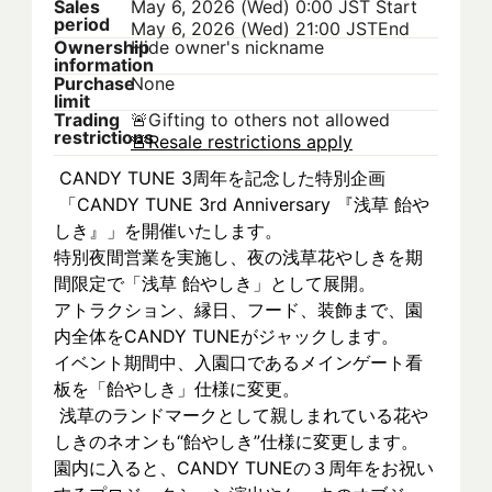
Sales
May 6, 2026 (Wed) 0:00 JST
Start
period
May 6, 2026 (Wed) 21:00 JST
End
Ownership
Hide owner's nickname
information
Purchase
None
limit
Trading
🚨
Gifting to others not allowed
restrictions
🚨
Resale restrictions apply
 CANDY TUNE 3周年を記念した特別企画
 「CANDY TUNE 3rd Anniversary 『浅草 飴や
しき』」を開催いたします。
特別夜間営業を実施し、夜の浅草花やしきを期
間限定で「浅草 飴やしき」として展開。
アトラクション、縁日、フード、装飾まで、園
内全体をCANDY TUNEがジャックします。
イベント期間中、入園口であるメインゲート看
板を「飴やしき」仕様に変更。
 浅草のランドマークとして親しまれている花や
しきのネオンも“飴やしき”仕様に変更します。
園内に入ると、CANDY TUNEの３周年をお祝い