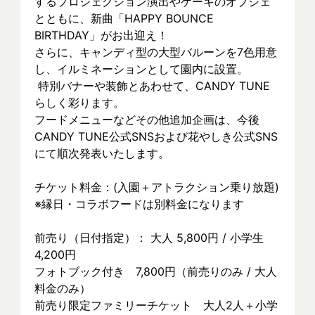
するプロジェクション演出やケーキのオブジェ
とともに、新曲「HAPPY BOUNCE 
BIRTHDAY」がお出迎え！
さらに、キャンディ型の大型バルーンを7色用意
し、イルミネーションとして園内に設置。
 特別バナーや装飾とあわせて、CANDY TUNE
らしく彩ります。
フードメニューなどその他追加企画は、今後
CANDY TUNE公式SNSおよび花やしき公式SNS
にて順次発表いたします。
チケット料金：(入園＋アトラクション乗り放題)
※縁日・コラボフードは別料金になります
前売り（日付指定）： 大人 5,800円 / 小学生 
4,200円
フォトブック付き　7,800円（前売りのみ / 大人
料金のみ）
前売り限定ファミリーチケット　大人2人＋小学