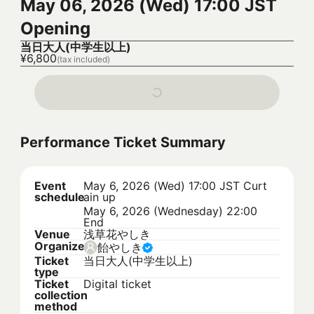
May 06, 2026 (Wed) 17:00 JST
Opening
当日大人(中学生以上)
¥6,800
(tax included)
Performance Ticket Summary
Event
May 6, 2026 (Wed) 17:00 JST
Curt
schedule
ain up
May 6, 2026 (Wednesday) 22:00
End
Venue
浅草花やしき
Organizer
飴やしき
Ticket
当日大人(中学生以上)
type
Ticket
Digital ticket
collection
method