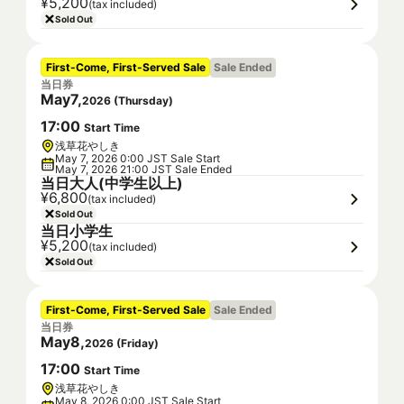
¥5,200
(tax included)
Sold Out
First-Come, First-Served Sale
Sale Ended
当日券
May
7
,
2026
(
Thursday
)
17
:
00
Start Time
浅草花やしき
May 7, 2026 0:00 JST Sale Start
May 7, 2026 21:00 JST Sale Ended
当日大人(中学生以上)
¥6,800
(tax included)
Sold Out
当日小学生
¥5,200
(tax included)
Sold Out
First-Come, First-Served Sale
Sale Ended
当日券
May
8
,
2026
(
Friday
)
17
:
00
Start Time
浅草花やしき
May 8, 2026 0:00 JST Sale Start