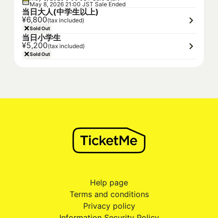
May 8, 2026 21:00 JST Sale Ended
当日大人(中学生以上)
¥6,800
(tax included)
Sold Out
当日小学生
¥5,200
(tax included)
Sold Out
Help page
Terms and conditions
Privacy policy
Information Security Policy