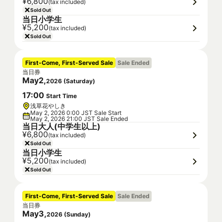
¥6,800
(tax included)
Sold Out
当日小学生
¥5,200
(tax included)
Sold Out
First-Come, First-Served Sale
Sale Ended
当日券
May
2
,
2026
(
Saturday
)
17
:
00
Start Time
浅草花やしき
May 2, 2026 0:00 JST Sale Start
May 2, 2026 21:00 JST Sale Ended
当日大人(中学生以上)
¥6,800
(tax included)
Sold Out
当日小学生
¥5,200
(tax included)
Sold Out
First-Come, First-Served Sale
Sale Ended
当日券
May
3
,
2026
(
Sunday
)