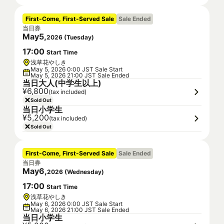
First-Come, First-Served Sale
Sale Ended
当日券
May
5
,
2026
(
Tuesday
)
17
:
00
Start Time
浅草花やしき
May 5, 2026 0:00 JST Sale Start
May 5, 2026 21:00 JST Sale Ended
当日大人(中学生以上)
¥6,800
(tax included)
Sold Out
当日小学生
¥5,200
(tax included)
Sold Out
First-Come, First-Served Sale
Sale Ended
当日券
May
6
,
2026
(
Wednesday
)
17
:
00
Start Time
浅草花やしき
May 6, 2026 0:00 JST Sale Start
May 6, 2026 21:00 JST Sale Ended
当日小学生