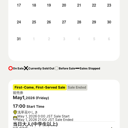
17
18
19
20
21
22
23
24
25
26
27
28
29
30
31
1
2
3
4
5
6
On Sale
Currently Sold Out
Before Sale
Sales Stopped
First-Come, First-Served Sale
Sale Ended
前売券
May
1
,
2026
(
Friday
)
17
:
00
Start Time
浅草花やしき
May 1, 2026 0:00 JST Sale Start
May 1, 2026 21:00 JST Sale Ended
当日大人(中学生以上)