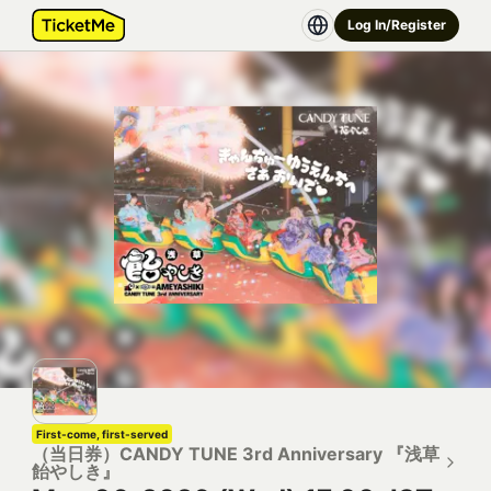
Log In/Register
First-come, first-served
（当日券）CANDY TUNE 3rd Anniversary 『浅草
飴やしき』