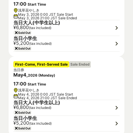
17
:
00
Start Time
浅草花やしき
May 3, 2026 0:00 JST Sale Start
May 3, 2026 21:00 JST Sale Ended
当日大人(中学生以上)
¥6,800
(tax included)
Sold Out
当日小学生
¥5,200
(tax included)
Sold Out
First-Come, First-Served Sale
Sale Ended
当日券
May
4
,
2026
(
Monday
)
17
:
00
Start Time
浅草花やしき
May 4, 2026 0:00 JST Sale Start
May 4, 2026 21:00 JST Sale Ended
当日大人(中学生以上)
¥6,800
(tax included)
Sold Out
当日小学生
¥5,200
(tax included)
Sold Out